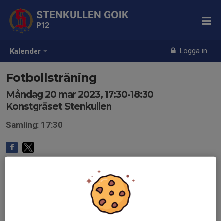
STENKULLEN GOIK
P12
Logga in
Kalender
Fotbollsträning
Måndag 20 mar 2023, 17:30-18:30
Konstgräset Stenkullen
Samling: 17:30