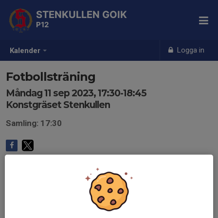
STENKULLEN GOIK
P12
Logga in
Kalender
Fotbollsträning
Måndag 11 sep 2023, 17:30-18:45
Konstgräset Stenkullen
Samling: 17:30