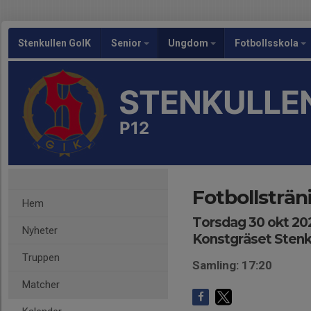
Stenkullen GoIK
Senior
Ungdom
Fotbollsskola
STENKULLEN
P12
Fotbollsträn
Hem
Torsdag 30 okt 202
Nyheter
Konstgräset Stenk
Truppen
Samling: 17:20
Matcher