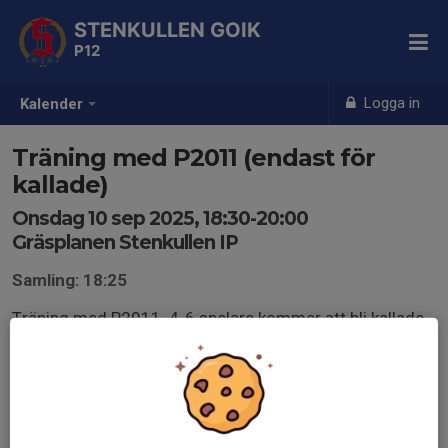
STENKULLEN GOIK
P12
Logga in
Kalender
Träning med P2011 (endast för
kallade)
Onsdag 10 sep 2025, 18:30-20:00
Gräsplanen Stenkullen IP
Samling: 18:25
Träning med P2011. 4-6 spelare kommer att bli kallade
till denna träning. Vi ledare beslutar vilka som vi anser
klara av att träna med P2011.