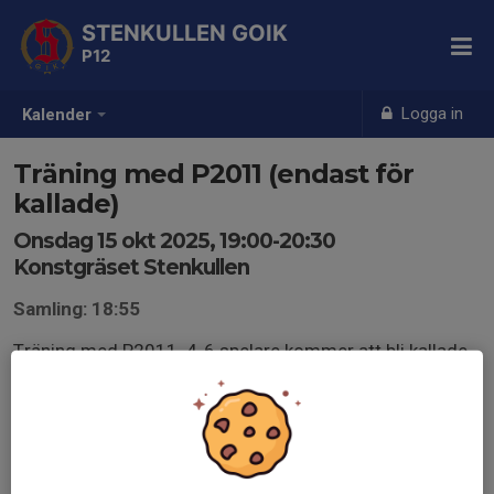
STENKULLEN GOIK
P12
Logga in
Kalender
Träning med P2011 (endast för
kallade)
Onsdag 15 okt 2025, 19:00-20:30
Konstgräset Stenkullen
Samling: 18:55
Träning med P2011. 4-6 spelare kommer att bli kallade
till denna träning. Vi ledare beslutar vilka som vi anser
klara av att träna med P2011.