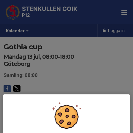
STENKULLEN GOIK
P12
Logga in
Kalender
Gothia cup
Måndag 13 jul, 08:00-18:00
Göteborg
Samling: 08:00