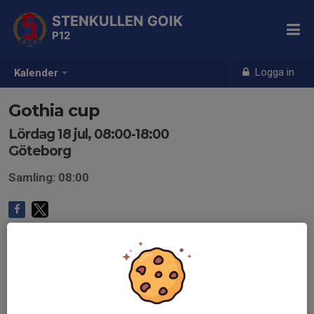
STENKULLEN GOIK
P12
Logga in
Kalender
Gothia cup
Lördag 18 jul, 08:00-18:00
Göteborg
Samling: 08:00