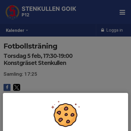
STENKULLEN GOIK
P12
Logga in
Kalender
Fotbollsträning
Torsdag 5 feb, 17:30-19:00
Konstgräset Stenkullen
Samling: 17:25