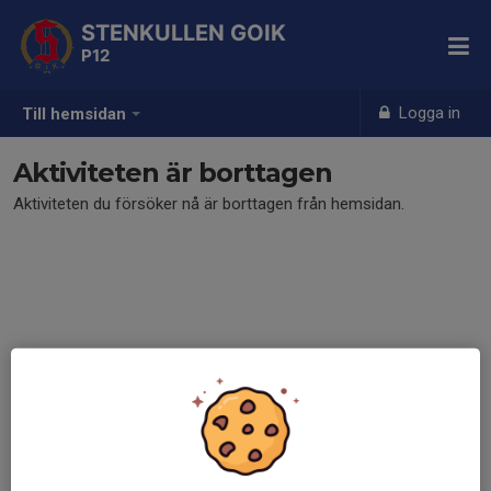
STENKULLEN GOIK
P12
Logga in
Till hemsidan
Aktiviteten är borttagen
Aktiviteten du försöker nå är borttagen från hemsidan.