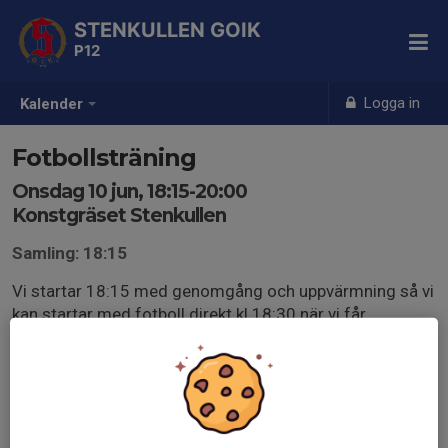
STENKULLEN GOIK
P12
Logga in
Kalender
Fotbollsträning
Onsdag 10 jun, 18:15-20:00
Konstgräset Stenkullen
Samling: 18:15
Vi startar 18:15 med genomgång och uppvärmning så vi
kan startar med fotboll direkt kl 18:30 när vi får
plantiden.