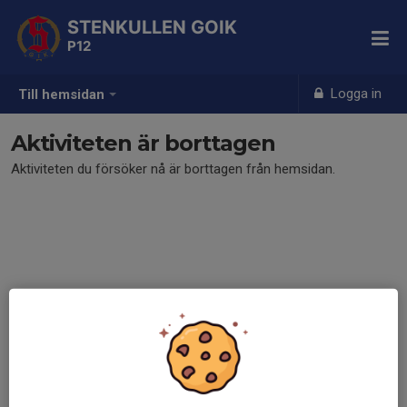
STENKULLEN GOIK
P12
Logga in
Till hemsidan
Aktiviteten är borttagen
Aktiviteten du försöker nå är borttagen från hemsidan.