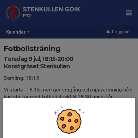
STENKULLEN GOIK
P12
Logga in
Kalender
Fotbollsträning
Torsdag 9 jul, 18:15-20:00
Konstgräset Stenkullen
Samling: 18:15
Vi startar 18:15 med genomgång och uppvärmning så vi
kan startar med fotboll direkt kl 18:30 när vi får
plantiden.