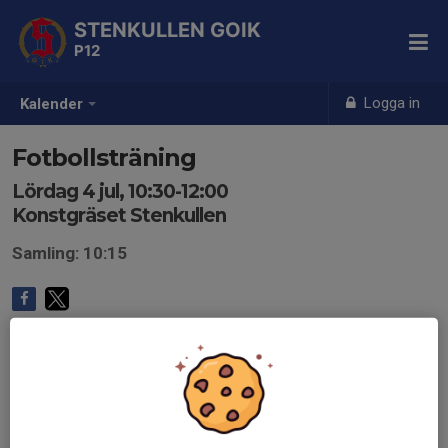
STENKULLEN GOIK
P12
Logga in
Kalender
Fotbollsträning
Lördag 4 jul, 10:30-12:00
Konstgräset Stenkullen
Samling: 10:15