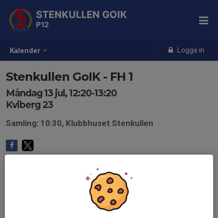
STENKULLEN GOIK
P12
Logga in
Kalender
Stenkullen GoIK - FH 1
Måndag 13 jul, 12:20-13:20
Kviberg 23
Samling: 10:30, Klubbhuset Stenkullen