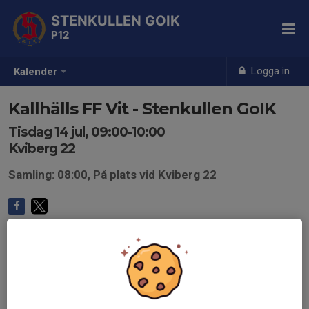
STENKULLEN GOIK
P12
Logga in
Kalender
Kallhälls FF Vit - Stenkullen GoIK
Tisdag 14 jul, 09:00-10:00
Kviberg 22
Samling: 08:00, På plats vid Kviberg 22