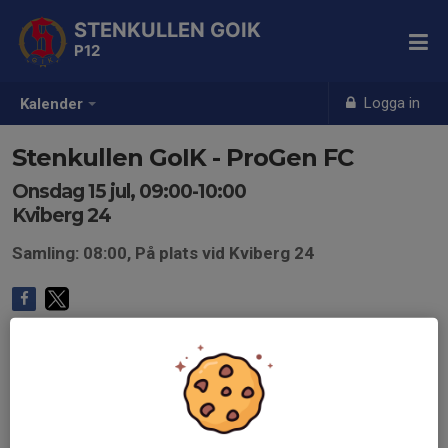
STENKULLEN GOIK
P12
Logga in
Kalender
Stenkullen GoIK - ProGen FC
Onsdag 15 jul, 09:00-10:00
Kviberg 24
Samling: 08:00, På plats vid Kviberg 24