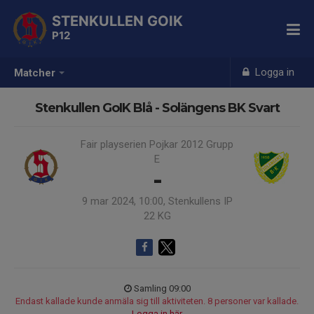
STENKULLEN GOIK
P12
Logga in
Matcher
Stenkullen GoIK Blå - Solängens BK Svart
Fair playserien Pojkar 2012 Grupp
E
-
9 mar 2024, 10:00, Stenkullens IP
22 KG
Samling 09:00
Endast kallade kunde anmäla sig till aktiviteten. 8 personer var kallade.
Logga in här