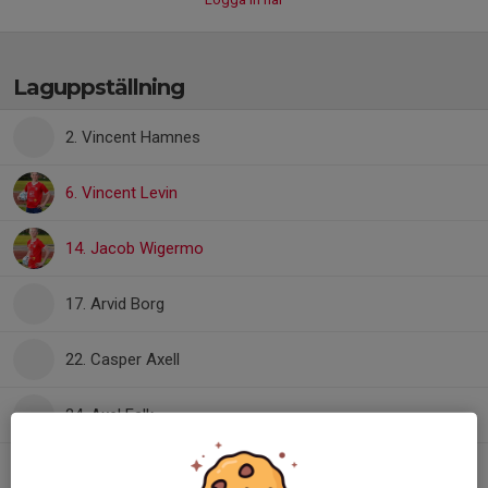
Laguppställning
2. Vincent Hamnes
6. Vincent Levin
14. Jacob Wigermo
17. Arvid Borg
22. Casper Axell
24. Axel Falk
31. Benhur Naggari