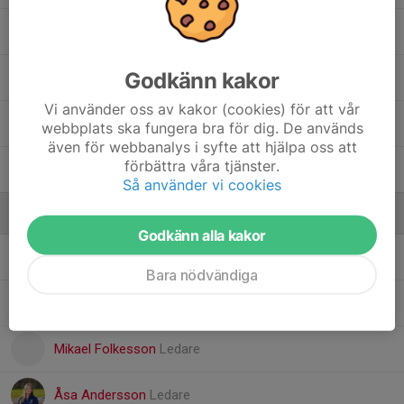
35. Anton Lidvall
Godkänn kakor
Benjamin Jungbeck
, P13
Vi använder oss av kakor (cookies) för att vår
Hugo Bonna
webbplats ska fungera bra för dig. De används
även för webbanalys i syfte att hjälpa oss att
förbättra våra tjänster.
Walter Tigerberg Ribbing
Så använder vi cookies
Ledare
Godkänn alla kakor
Ian Thornton
Ledare
Bara nödvändiga
Michael Levin
Ledare
Mikael Folkesson
Ledare
Åsa Andersson
Ledare