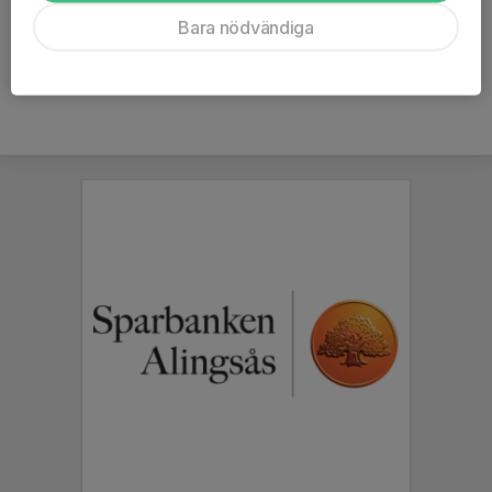
Ålder
45 år
Bara nödvändiga