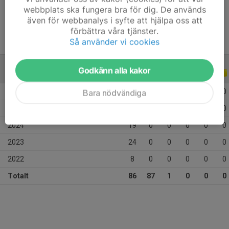
Ålder
13 år
webbplats ska fungera bra för dig. De används
även för webbanalys i syfte att hjälpa oss att
förbättra våra tjänster.
Så använder vi cookies
Godkänn alla kakor
ALLA SERIER
ALLA ÅR
2026
15
14
1
0
0
0
Bara nödvändiga
2025
20
73
0
0
0
0
2024
19
0
0
0
0
0
2023
24
0
0
0
0
0
2022
8
0
0
0
0
0
Totalt
86
87
1
0
0
0