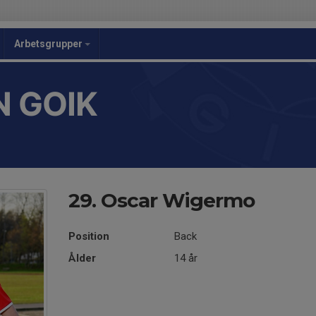
Arbetsgrupper
 GOIK
29. Oscar Wigermo
Position
Back
Ålder
14 år