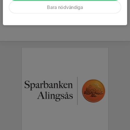
Ålder
44 år
Bara nödvändiga