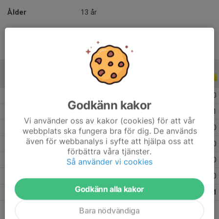
Ålder
13 år
ALLA SERIER
ALLA ÅR
2026
16
7
4
0
Godkänn kakor
2025
25
9
5
1
Vi använder oss av kakor (cookies) för att vår
2024
16
0
0
0
webbplats ska fungera bra för dig. De används
även för webbanalys i syfte att hjälpa oss att
2023
11
0
0
0
förbättra våra tjänster.
2022
22
0
0
0
Så använder vi cookies
2021
5
0
0
0
Godkänn alla kakor
Totalt
95
16
9
1
Bara nödvändiga