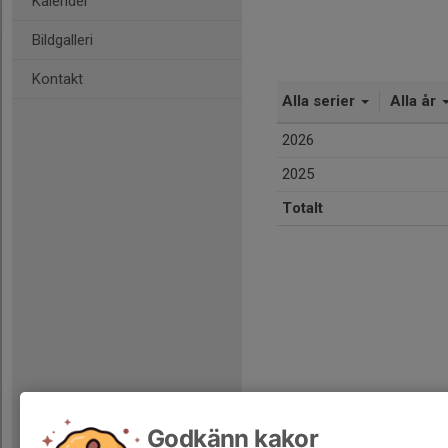
Kalender
Bildgalleri
Kontakt
Alla serier
Alla år
2026
2025
Totalt
Godkänn kakor