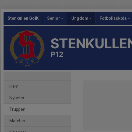
Stenkullen GoIK
Senior
Ungdom
Fotbollsskola
STENKULLEN
P12
Hem
Nyheter
Truppen
Matcher