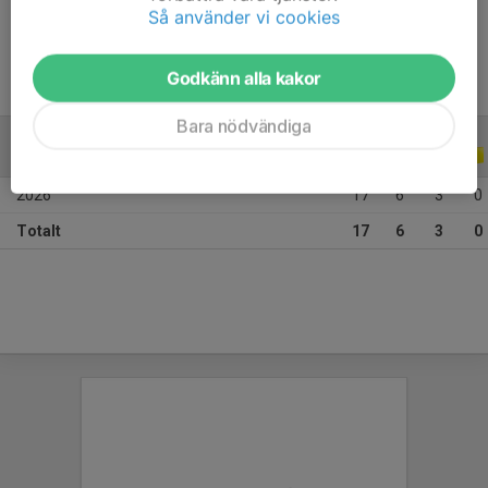
Ålder
14 år
Så använder vi cookies
Godkänn alla kakor
Bara nödvändiga
ALLA SERIER
ALLA ÅR
2026
17
6
3
0
Totalt
17
6
3
0