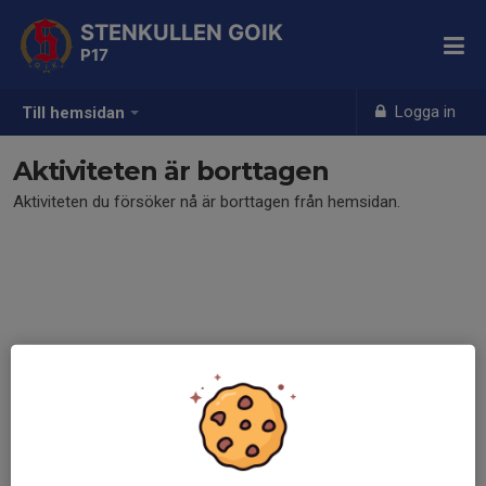
STENKULLEN GOIK
P17
Logga in
Till hemsidan
Aktiviteten är borttagen
Aktiviteten du försöker nå är borttagen från hemsidan.