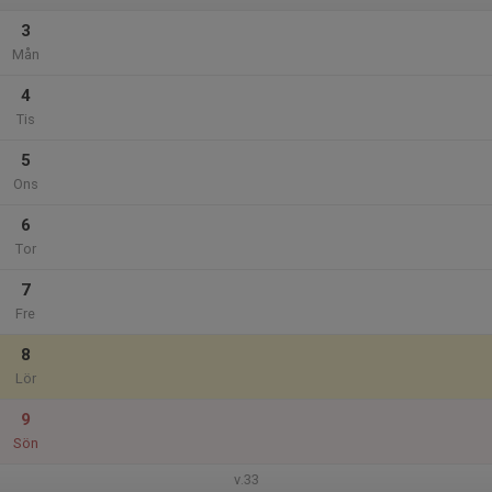
3
Mån
4
Tis
5
Ons
6
Tor
7
Fre
8
Lör
9
Sön
v.33