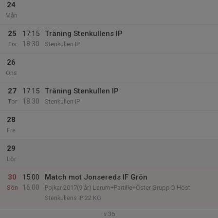
24
Mån
25
17:15
Träning Stenkullens IP
18:30
Tis
Stenkullen IP
26
Ons
27
17:15
Träning Stenkullen IP
18:30
Tor
Stenkullen IP
28
Fre
29
Lör
30
15:00
Match mot Jonsereds IF Grön
16:00
Sön
Pojkar 2017(9 år) Lerum+Partille+Öster Grupp D Höst
Stenkullens IP 22 KG
v.36