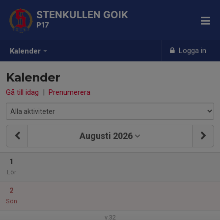
STENKULLEN GOIK
P17
Logga in
Kalender
Kalender
Gå till idag
|
Prenumerera
Augusti 2026
1
Lör
2
Sön
v.32