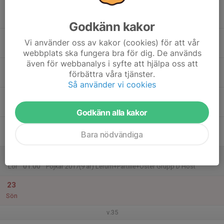
17
Mån
Godkänn kakor
18
17:15
Träning Stenkullens IP
Vi använder oss av kakor (cookies) för att vår
18:30
Tis
Stenkullen IP
webbplats ska fungera bra för dig. De används
även för webbanalys i syfte att hjälpa oss att
19
förbättra våra tjänster.
Ons
Så använder vi cookies
20
17:15
Träning Stenkullen IP
18:30
Tor
Stenkullen IP
Godkänn alla kakor
21
Bara nödvändiga
Fre
22
00:00
Match mot Lerums IS P17L 3
01:00
Lör
Pojkar 2017(9 år) Lerum+Partille+Öster Grupp D Höst
23
Sön
v.35