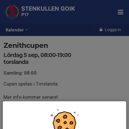
STENKULLEN GOIK
P17
Logga in
Kalender
Zenithcupen
Lördag 5 sep, 08:00-19:00
torslanda
Samling: 08:00
Cupen spelas i Torslanda.
Mer info kommer senare!
Hälsningar
Tränargruppen