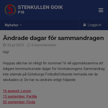
STENKULLEN GOIK
P18
Logga in
Nyheter
Ändrade dagar för sammandragen
30 jul 2025
0 kommentarer
Hej!
Hoppas alla har en riktigt fin sommar! Vi vill uppmärksamma att
tidigare kommunicerade dagar för höstsäsongens Sammandrag
inte stämde på Göteborgs Fotbollsförbunds hemsida när de
skickades ut. De har nu ändrats enligt följande:
16 augusti, Lerum
13 september, Partille
20 september, Floda