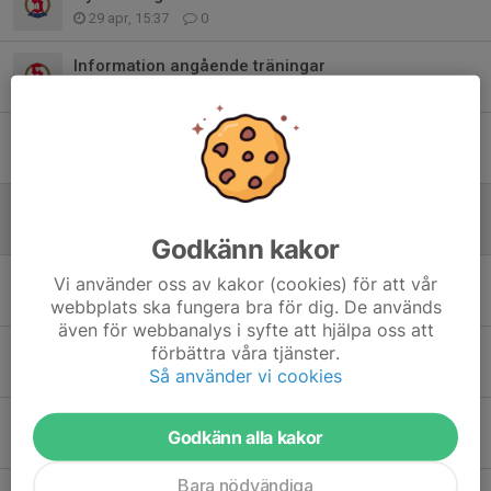
29 apr, 15:37
0
Information angående träningar
25 mar, 18:50
0
Inomhustiderna är här - start nu på lördag 1/11
28 okt 2025
0
Ändrade dagar för sammandragen
30 jul 2025
0
Godkänn kakor
Vårens sista träning och inför höstsäsongen
Vi använder oss av kakor (cookies) för att vår
17 jun 2025
0
webbplats ska fungera bra för dig. De används
även för webbanalys i syfte att hjälpa oss att
Utomhussäsongen, turneringar och notera söndagens flyttade träning
förbättra våra tjänster.
Så använder vi cookies
10 apr 2025
0
Träning utomhus söndag, 2 mars kl 15
Godkänn alla kakor
25 feb 2025
0
Bara nödvändiga