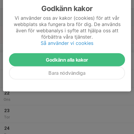
Fre
Godkänn kakor
18
Vi använder oss av kakor (cookies) för att vår
Lör
webbplats ska fungera bra för dig. De används
även för webbanalys i syfte att hjälpa oss att
19
förbättra våra tjänster.
Sön
Så använder vi cookies
v.4
20
Godkänn alla kakor
Mån
Bara nödvändiga
21
Tis
22
Ons
23
Tor
24