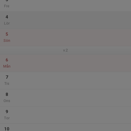
Fre
4
Lör
5
Sön
v.2
6
Mån
7
Tis
8
Ons
9
Tor
10