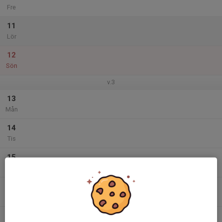
Fre
11
Lör
12
Sön
v.3
13
Mån
14
Tis
15
Ons
16
Tor
17