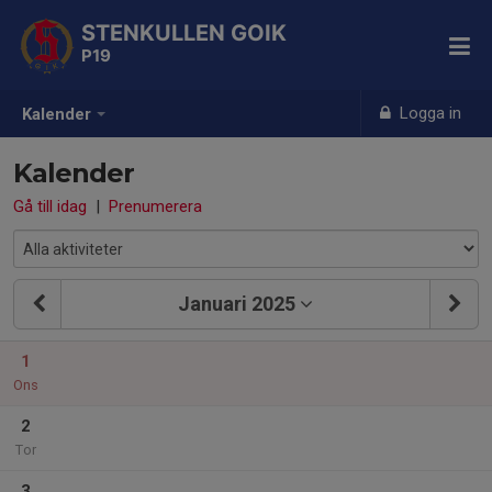
STENKULLEN GOIK
P19
Logga in
Kalender
Kalender
Gå till idag
|
Prenumerera
Januari 2025
1
Ons
2
Tor
3