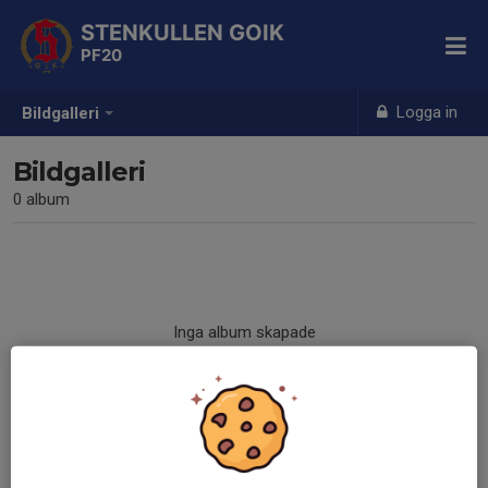
STENKULLEN GOIK
PF20
Logga in
Bildgalleri
Bildgalleri
0 album
Inga album skapade