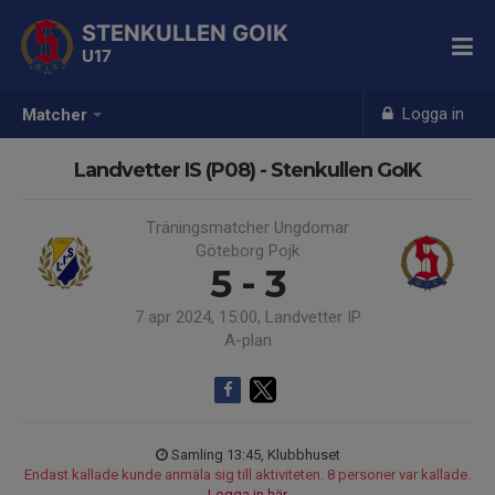
STENKULLEN GOIK
U17
Logga in
Matcher
Landvetter IS (P08) - Stenkullen GoIK
Träningsmatcher Ungdomar
Göteborg Pojk
5 - 3
7 apr 2024, 15:00, Landvetter IP
A-plan
Samling 13:45, Klubbhuset
Endast kallade kunde anmäla sig till aktiviteten. 8 personer var kallade.
Logga in här