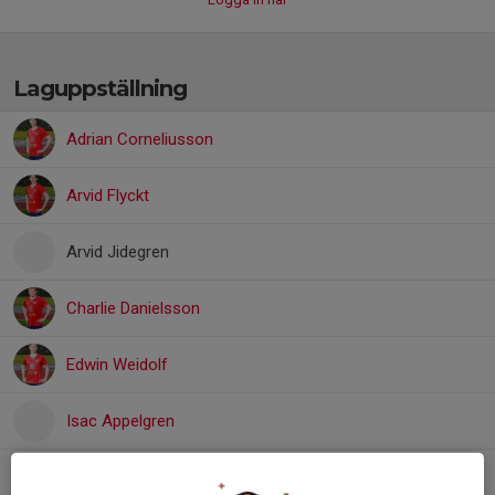
Laguppställning
Adrian Corneliusson
Arvid Flyckt
Arvid Jidegren
Charlie Danielsson
Edwin Weidolf
Isac Appelgren
Leo Hedeberg