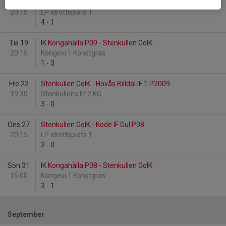
Ons 13
Stenkullen GoIK - Hönö IS P08/09
20:15
LP Idrottsplats 1
4
-
1
Tis 19
IK Kongahälla P09 - Stenkullen GoIK
20:15
Kongevi 1 Konstgräs
1
-
3
Fre 22
Stenkullen GoIK - Hovås Billdal IF 1 P2009
19:30
Stenkullens IP 2 KG
3
-
0
Ons 27
Stenkullen GoIK - Kode IF Gul P08
20:15
LP Idrottsplats 1
2
-
0
Sön 31
IK Kongahälla P08 - Stenkullen GoIK
15:00
Kongevi 1 Konstgräs
3
-
1
September