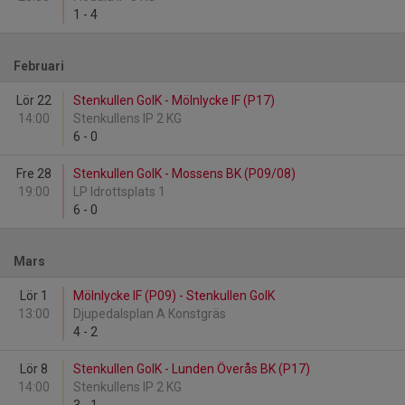
1
-
4
Februari
Lör 22
Stenkullen GoIK - Mölnlycke IF (P17)
14:00
Stenkullens IP 2 KG
6
-
0
Fre 28
Stenkullen GoIK - Mossens BK (P09/08)
19:00
LP Idrottsplats 1
6
-
0
Mars
Lör 1
Mölnlycke IF (P09) - Stenkullen GoIK
13:00
Djupedalsplan A Konstgräs
4
-
2
Lör 8
Stenkullen GoIK - Lunden Överås BK (P17)
14:00
Stenkullens IP 2 KG