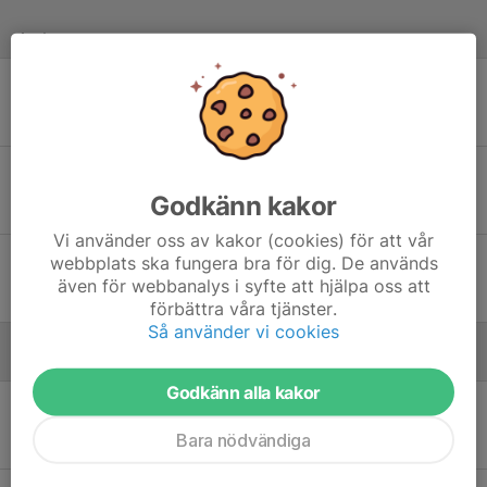
Juni
Sön 8
Stenkullen GoIK - Vallens IF
17:30
Stenkullens IP 2 KG
8
-
0
Mån 16
Ytterby IS Vit P09 - Stenkullen GoIK
20:00
Ytterns IP 3 konstgräs
Godkänn kakor
1
-
4
Vi använder oss av kakor (cookies) för att vår
Mån 23
Stenkullen GoIK - Angereds IS
webbplats ska fungera bra för dig. De används
19:30
Stenkullens IP 2 KG
även för webbanalys i syfte att hjälpa oss att
3
-
0
WO
förbättra våra tjänster.
Så använder vi cookies
Augusti
Godkänn alla kakor
Fre 8
BK Bifrost U17 - Stenkullen GoIK
00:00
Åbyvallen 2 Konstgräs
Bara nödvändiga
-