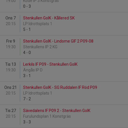
19:00
Kode IP 3 Konstgräs
0
-
3
Ons 7
Stenkullen GoIK - Kållered SK
20:15
LP Idrottsplats 1
5
-
1
Fre 9
Stenkullen GoIK - Lindome GIF 2 P09-08
19:30
Stenkullens IP 2 KG
4
-
0
Tis 13
Lerkils IF P09 - Stenkullen GoIK
19:30
Ängås IP D
3
-
1
Ons 21
Stenkullen GoIK - SG Ruddalen IF Röd P09
20:15
LP Idrottsplats 1
7
-
2
Tis 27
Sävedalens IF P09 2 - Stenkullen GoIK
20:15
Furulundsplan 1 Konstgräs
3
-
3