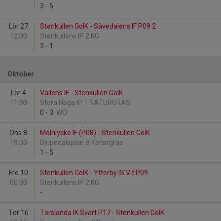
3
-
5
Lör 27
Stenkullen GoIK - Sävedalens IF P09 2
12:00
Stenkullens IP 2 KG
3
-
1
Oktober
Lör 4
Vallens IF - Stenkullen GoIK
11:00
Stora Höga IP 1 NATURGRÄS
0
-
3
WO
Ons 8
Mölnlycke IF (P08) - Stenkullen GoIK
19:30
Djupedalsplan B Konstgräs
1
-
5
Fre 10
Stenkullen GoIK - Ytterby IS Vit P09
00:00
Stenkullens IP 2 KG
-
Tor 16
Torslanda IK Svart P17 - Stenkullen GoIK