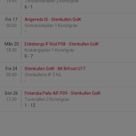
19:45
Torslandavallen 2 Konstgräs
6
-
1
Fre 17
Angereds IS - Stenkullen GoIK
00:00
Gunnaredsplan 1 Konstgräs
-
Mån 20
Eriksbergs IF Röd P08 - Stenkullen GoIK
18:30
Krokängsplan 1 Konstgräs
0
-
7
Fre 24
Stenkullen GoIK - BK Bifrost U17
00:00
Stenkullens IP 2 KG
-
Sön 26
Finlandia Pallo AIF P09 - Stenkullen GoIK
15:30
Tuvevallen 2 Konstgräs
1
-
12