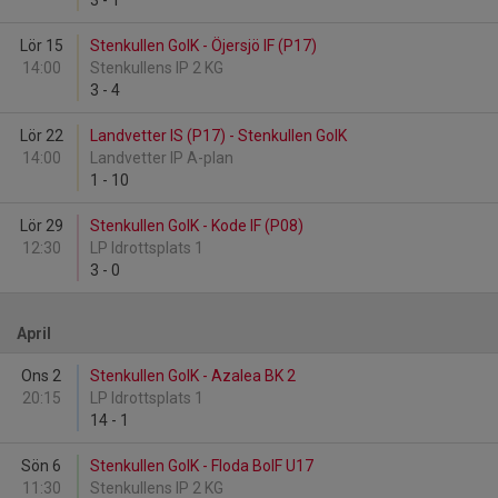
3
-
1
Lör 15
Stenkullen GoIK - Öjersjö IF (P17)
14:00
Stenkullens IP 2 KG
3
-
4
Lör 22
Landvetter IS (P17) - Stenkullen GoIK
14:00
Landvetter IP A-plan
1
-
10
Lör 29
Stenkullen GoIK - Kode IF (P08)
12:30
LP Idrottsplats 1
3
-
0
April
Ons 2
Stenkullen GoIK - Azalea BK 2
20:15
LP Idrottsplats 1
14
-
1
Sön 6
Stenkullen GoIK - Floda BoIF U17
11:30
Stenkullens IP 2 KG