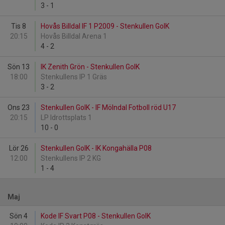
3
-
1
Tis 8
Hovås Billdal IF 1 P2009 - Stenkullen GoIK
20:15
Hovås Billdal Arena 1
4
-
2
Sön 13
IK Zenith Grön - Stenkullen GoIK
18:00
Stenkullens IP 1 Gräs
3
-
2
Ons 23
Stenkullen GoIK - IF Mölndal Fotboll röd U17
20:15
LP Idrottsplats 1
10
-
0
Lör 26
Stenkullen GoIK - IK Kongahälla P08
12:00
Stenkullens IP 2 KG
1
-
4
Maj
Sön 4
Kode IF Svart P08 - Stenkullen GoIK