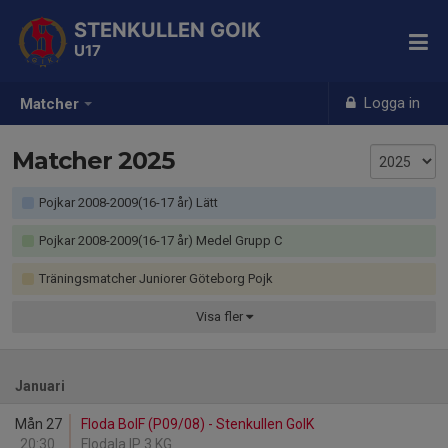
STENKULLEN GOIK
U17
Logga in
Matcher
Matcher 2025
Pojkar 2008-2009(16-17 år) Lätt
Pojkar 2008-2009(16-17 år) Medel Grupp C
Träningsmatcher Juniorer Göteborg Pojk
Visa
fler
Januari
Mån 27
Floda BoIF (P09/08) - Stenkullen GoIK
20:30
Flodala IP 3 KG