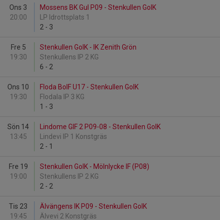
Ons 3
Mossens BK Gul P09 - Stenkullen GoIK
20:00
LP Idrottsplats 1
2
-
3
Fre 5
Stenkullen GoIK - IK Zenith Grön
19:30
Stenkullens IP 2 KG
6
-
2
Ons 10
Floda BoIF U17 - Stenkullen GoIK
19:30
Flodala IP 3 KG
1
-
3
Sön 14
Lindome GIF 2 P09-08 - Stenkullen GoIK
13:45
Lindevi IP 1 Konstgräs
2
-
1
Fre 19
Stenkullen GoIK - Mölnlycke IF (P08)
19:00
Stenkullens IP 2 KG
2
-
2
Tis 23
Älvängens IK P09 - Stenkullen GoIK
19:45
Älvevi 2 Konstgräs