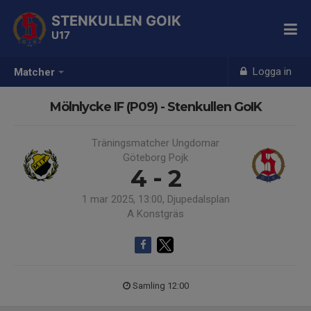
STENKULLEN GOIK
U17
Logga in
Matcher
Mölnlycke IF (P09) - Stenkullen GoIK
Träningsmatcher Ungdomar
Göteborg Pojk
4 - 2
1 mar 2025, 13:00, Djupedalsplan
A Konstgräs
Samling 12:00