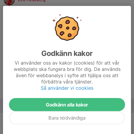
Leo Janarp
Lukas Olsson
Lukas Söderblom
Godkänn kakor
Måns Edvardsson
Vi använder oss av kakor (cookies) för att vår
webbplats ska fungera bra för dig. De används
även för webbanalys i syfte att hjälpa oss att
Oliver Cowan
förbättra våra tjänster.
Så använder vi cookies
Oskar Tibefjäll
Godkänn alla kakor
Ledare
Bara nödvändiga
Johan Söderblom
Tränare, Kontaktperson