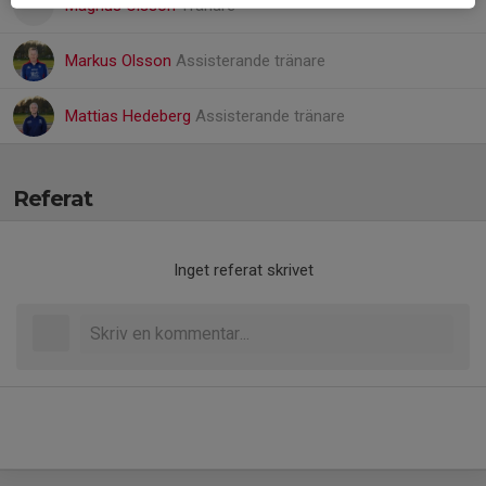
Magnus Olsson
Tränare
Markus Olsson
Assisterande tränare
Mattias Hedeberg
Assisterande tränare
Referat
Inget referat skrivet