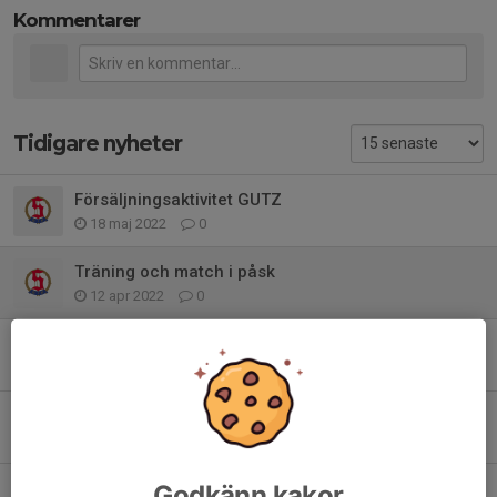
Kommentarer
Tidigare nyheter
Försäljningsaktivitet GUTZ
18 maj 2022
0
Träning och match i påsk
12 apr 2022
0
Vårens och sommarens cuper P09
24 mar 2022
0
Träningsmatchen mot IFK Hindås inställd
16 mar 2022
0
Ingen träning imorgon pga match mot Utbynäs
Godkänn kakor