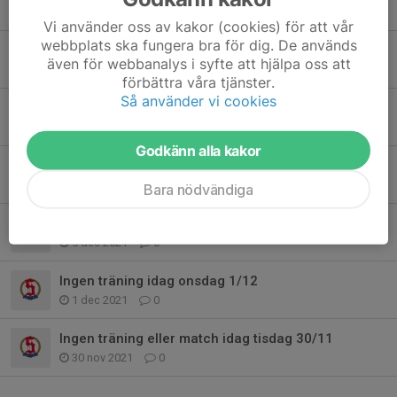
5 feb 2022
0
Vi använder oss av kakor (cookies) för att vår
webbplats ska fungera bra för dig. De används
Träningen inställd idag tisdag 1/2 pga snö
även för webbanalys i syfte att hjälpa oss att
1 feb 2022
0
förbättra våra tjänster.
Så använder vi cookies
Träningar och matcher februari
30 jan 2022
0
Godkänn alla kakor
Träningsuppehåll P09
19 dec 2021
0
Bara nödvändiga
Ingen träning idag heller pga snö
5 dec 2021
0
Ingen träning idag onsdag 1/12
1 dec 2021
0
Ingen träning eller match idag tisdag 30/11
30 nov 2021
0