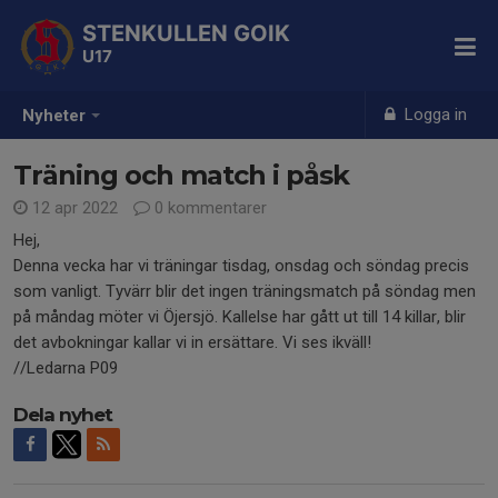
STENKULLEN GOIK
U17
Logga in
Nyheter
Träning och match i påsk
12 apr 2022
0 kommentarer
Hej,
Denna vecka har vi träningar tisdag, onsdag och söndag precis
som vanligt. Tyvärr blir det ingen träningsmatch på söndag men
på måndag möter vi Öjersjö. Kallelse har gått ut till 14 killar, blir
det avbokningar kallar vi in ersättare. Vi ses ikväll!
//Ledarna P09
Dela nyhet