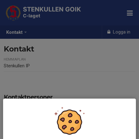
STENKULLEN GOIK
C-laget
Logga in
Kontakt
Kontakt
HEMMAPLAN
Stenkullen IP
Kontaktpersoner
Robin Pettersson
Ledare
073-514 01 36
robinjesper@outlook.com