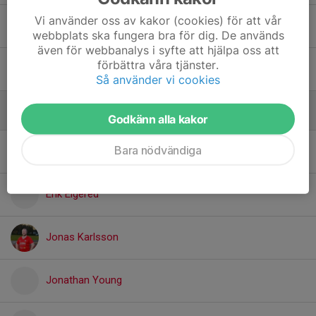
Vi använder oss av kakor (cookies) för att vår
Stefan Bartolovic
webbplats ska fungera bra för dig. De används
även för webbanalys i syfte att hjälpa oss att
förbättra våra tjänster.
William Rosberg
Så använder vi cookies
Forwards
Godkänn alla kakor
Bara nödvändiga
Christoffer Eriksson
Erik Elgered
Jonas Karlsson
Jonathan Young