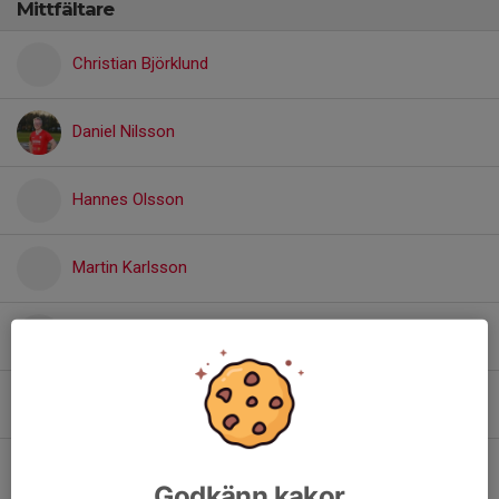
Mittfältare
Christian Björklund
Daniel Nilsson
Hannes Olsson
Martin Karlsson
Patrik Kaire
Per Sjöström
Samuel Wärmlind
Godkänn kakor