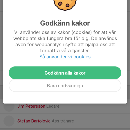
Mateo Pranjic
Mathias Sjöberg
Godkänn kakor
Vi använder oss av kakor (cookies) för att vår
Mattias Skarin
webbplats ska fungera bra för dig. De används
även för webbanalys i syfte att hjälpa oss att
Phoenix Wigilius
förbättra våra tjänster.
Så använder vi cookies
Samuel Wärmlind
Godkänn alla kakor
Simon Fredman
Bara nödvändiga
Ledare
Jim Petersson
Ledare
Stefan Bartolovic
Ass tränare