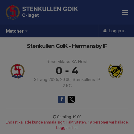
STENKULLEN GOIK
C-laget
Logga in
Matcher
Stenkullen GoIK - Hermansby IF
Reservklass 3A Höst
0 - 4
31 aug 2025, 20:00, Stenkullens IP
2 KG
Samling 19:00
Endast kallade kunde anmäla sig till aktiviteten. 19 personer var kallade.
Logga in här