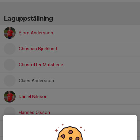
Laguppställning
Björn Andersson
Christian Björklund
Christoffer Matshede
Claes Andersson
Daniel Nilsson
Hannes Olsson
Jonas Wenzel