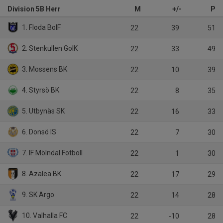
Division 5B Herr
M
+/-
P
1. Floda BoIF
22
39
51
2. Stenkullen GoIK
22
33
49
3. Mossens BK
22
10
39
4. Styrsö BK
22
8
35
5. Utbynäs SK
22
16
33
6. Donsö IS
22
7
30
7. IF Mölndal Fotboll
22
1
30
8. Azalea BK
22
17
29
9. SK Argo
22
14
28
10. Valhalla FC
22
-10
28