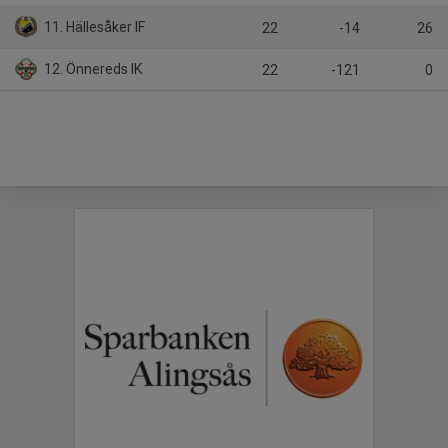
11. Hällesåker IF
22
-14
26
12. Önnereds IK
22
-121
0