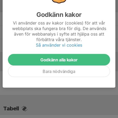
Ledare
Godkänn kakor
Fredrik Alftrén
Lagledare
Vi använder oss av kakor (cookies) för att vår
webbplats ska fungera bra för dig. De används
Jonas Sjöberg
Lagledare
även för webbanalys i syfte att hjälpa oss att
förbättra våra tjänster.
Så använder vi cookies
Stefan Svensson
Lagledare
Godkänn alla kakor
Referat
Bara nödvändiga
Inget referat skrivet
Tabell