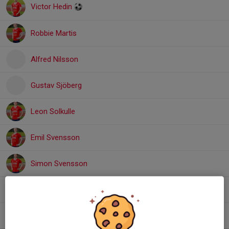
Victor Hedin
Robbie Martis
Alfred Nilsson
Gustav Sjöberg
Leon Solkulle
Emil Svensson
Simon Svensson
Rasmus Wiberg
Vincent Wigilius