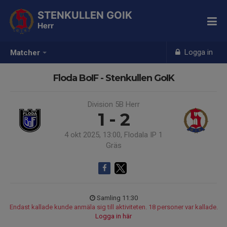
STENKULLEN GOIK
Herr
Logga in
Matcher
Floda BoIF - Stenkullen GoIK
Division 5B Herr
1 - 2
4 okt 2025, 13:00, Flodala IP 1
Gräs
Samling 11:30
Endast kallade kunde anmäla sig till aktiviteten. 18 personer var kallade.
Logga in här