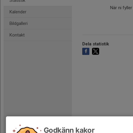
Statistik
När ni fylle
Kalender
Bildgalleri
Kontakt
Dela statistik
Godkänn kakor