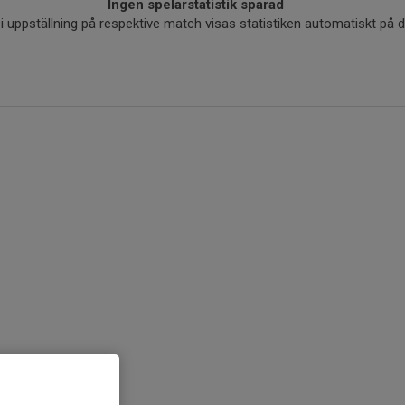
Ingen spelarstatistik sparad
r i uppställning på respektive match visas statistiken automatiskt på 