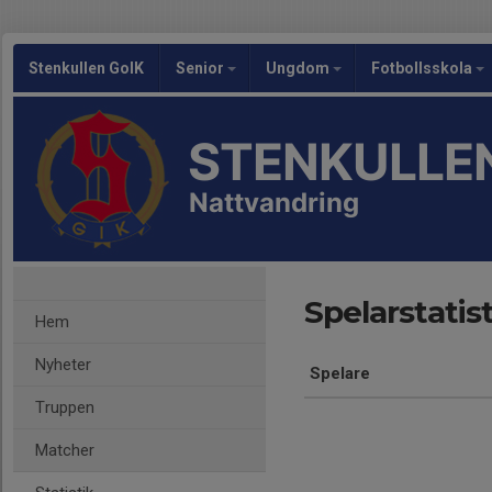
Stenkullen GoIK
Senior
Ungdom
Fotbollsskola
STENKULLEN
Nattvandring
Spelarstatist
Hem
Nyheter
Spelare
Truppen
Matcher