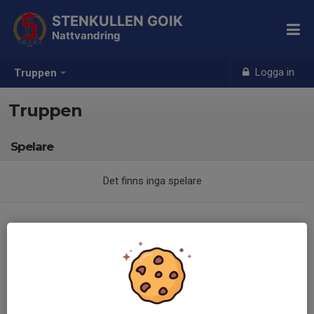
STENKULLEN GOIK
Nattvandring
Logga in
Truppen
Truppen
Spelare
Det finns inga spelare