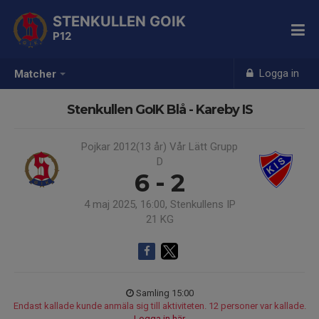
STENKULLEN GOIK
P12
Logga in
Matcher
Stenkullen GoIK Blå - Kareby IS
Pojkar 2012(13 år) Vår Lätt Grupp
D
6 - 2
4 maj 2025, 16:00, Stenkullens IP
21 KG
Samling 15:00
Endast kallade kunde anmäla sig till aktiviteten. 12 personer var kallade.
Logga in här