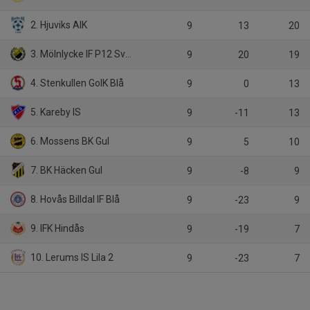
2. Hjuviks AIK
9
13
20
3. Mölnlycke IF P12 Svart
9
20
19
4. Stenkullen GoIK Blå
9
0
13
5. Kareby IS
9
-11
13
6. Mossens BK Gul
9
5
10
7. BK Häcken Gul
9
-8
9
8. Hovås Billdal IF Blå
9
-23
9
9. IFK Hindås
9
-19
7
10. Lerums IS Lila 2
9
-23
7