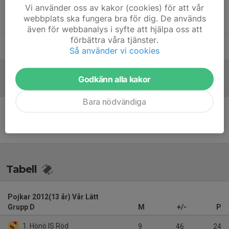
Vi använder oss av kakor (cookies) för att vår
webbplats ska fungera bra för dig. De används
Martin Appell
Ledare
även för webbanalys i syfte att hjälpa oss att
förbättra våra tjänster.
Michael Levin
Ledare
Så använder vi cookies
Godkänn alla kakor
Referat
Bara nödvändiga
Inget referat skrivet
Tabell
Pojkar 2012(13 år) Vår Lätt
Grupp D
M
+/-
P
1. Hönö IS Röd
9
46
24