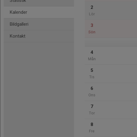
Statistik
2
Kalender
Lör
Bildgalleri
3
Sön
Kontakt
4
Mån
5
Tis
6
Ons
7
Tor
8
Fre