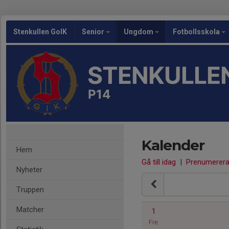
Stenkullen GoIK
Senior
Ungdom
Fotbollsskola
STENKULLEN
P14
Kalender
Hem
Gå till idag
|
Prenumerer
Nyheter
Truppen
Matcher
1
Fre