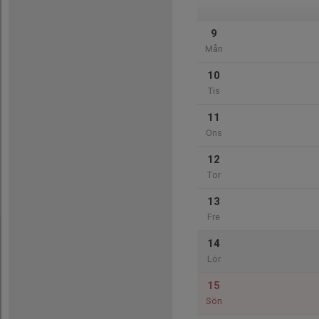
9
Mån
10
Tis
11
Ons
12
Tor
13
Fre
14
Lör
15
Sön