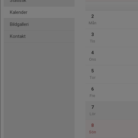
Statistik
Kalender
2
Mån
Bildgalleri
3
Kontakt
Tis
4
Ons
5
Tor
6
Fre
7
Lör
8
Sön