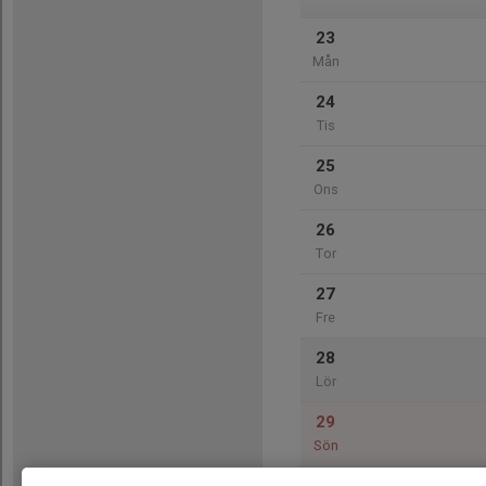
23
Mån
24
Tis
25
Ons
26
Tor
27
Fre
28
Lör
29
Sön