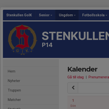
Stenkullen GoIK
Senior
Ungdom
Fotbollsskola
STENKULLEN
P14
Kalender
Hem
Gå till idag
|
Prenumerer
Nyheter
Truppen
Matcher
1
Sön