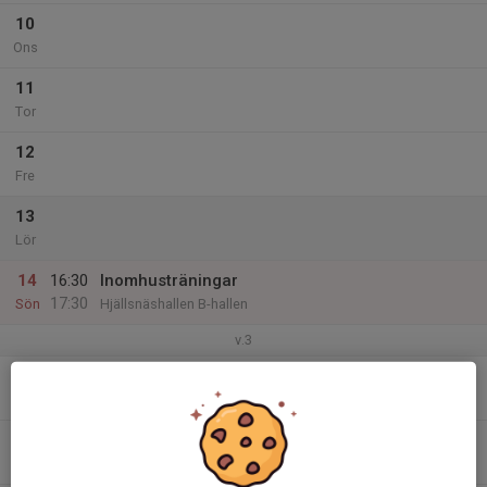
10
Ons
11
Tor
12
Fre
13
Lör
14
16:30
Inomhusträningar
17:30
Sön
Hjällsnäshallen B-hallen
v.3
15
Mån
16
Tis