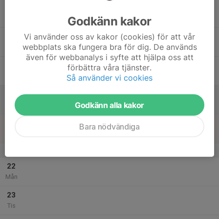
17
Godkänn kakor
Ons
Vi använder oss av kakor (cookies) för att vår
18
webbplats ska fungera bra för dig. De används
Tor
även för webbanalys i syfte att hjälpa oss att
19
förbättra våra tjänster.
Fre
Så använder vi cookies
20
Godkänn alla kakor
Lör
21
16:30
Inomhusträningar
Bara nödvändiga
17:30
Sön
Hjällsnäshallen B-hallen
v.4
22
Mån
23
Tis