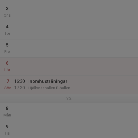
3
Ons
4
Tor
5
Fre
6
Lör
7
16:30
Inomhusträningar
17:30
Sön
Hjällsnäshallen B-hallen
v.2
8
Mån
9
Tis