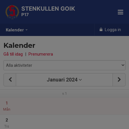
STENKULLEN GOIK
P17
Logga in
Kalender
Kalender
Gå till idag
|
Prenumerera
Januari 2024
v.1
1
Mån
2
Tis