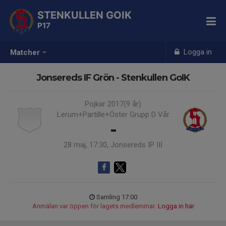
STENKULLEN GOIK
P17
Logga in
Matcher
Jonsereds IF Grön - Stenkullen GoIK
Pojkar 2017(9 år)
Lerum+Partille+Öster Grupp D Vår
-
28 maj, 17:30, Jonsereds IP III
Samling 17:00
Anmälan var öppen för lagets medlemmar.
Logga in här