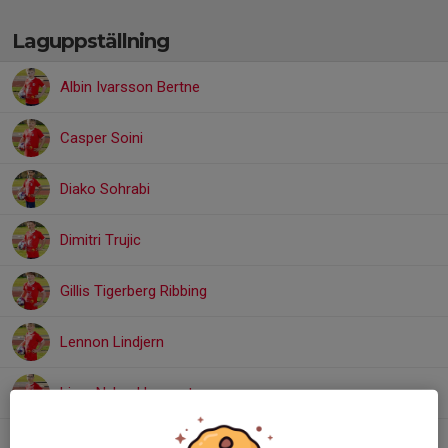
Laguppställning
Albin Ivarsson Bertne
Casper Soini
Diako Sohrabi
Dimitri Trujic
Gillis Tigerberg Ribbing
Lennon Lindjern
Liam Nylund Lyppert
Max Gottlieb