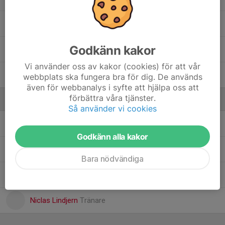
Viktor Bark
Godkänn kakor
Wilton Dale
Vi använder oss av kakor (cookies) för att vår
Zander Höglund
webbplats ska fungera bra för dig. De används
även för webbanalys i syfte att hjälpa oss att
förbättra våra tjänster.
Ledare
Så använder vi cookies
Fredrik Bark
Tränare
Godkänn alla kakor
Jonas Olausson
Tränare
Bara nödvändiga
Marcus Ivarsson
Tränare
Niclas Lindjern
Tränare