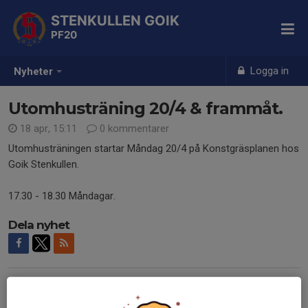
STENKULLEN GOIK
PF20
Logga in
Nyheter
Utomhusträning 20/4 & frammåt.
18 apr, 15:11
0 kommentarer
Utomhusträningen startar Måndag 20/4 på Konstgräsplanen hos
Goik Stenkullen.
17.30 - 18.30 Måndagar.
Dela nyhet
Tidigare nyheter