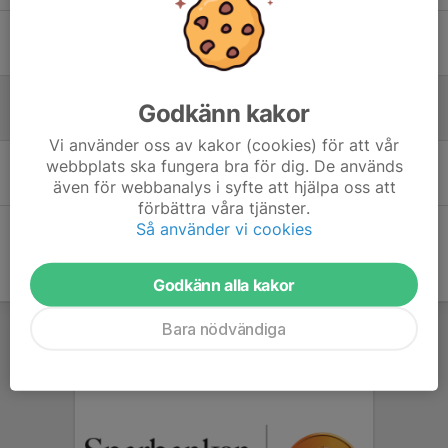
Träning måndagar
11 maj, 18:48
0
Utomhusträning 20/4 & frammåt.
Godkänn kakor
18 apr, 15:11
0
Vi använder oss av kakor (cookies) för att vår
Träningar
webbplats ska fungera bra för dig. De används
även för webbanalys i syfte att hjälpa oss att
14 dec 2025
0
förbättra våra tjänster.
Så använder vi cookies
Godkänn alla kakor
Bara nödvändiga