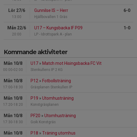
Lör 27/6
Gunnilse IS
–
Herr
6-0
13:00
Hjällbovallen 1 Gräs
Mån 22/6
U17
–
Kungsbacka IF P09
1-0
20:00
LP - Idrottspark A - plan
Kommande aktiviteter
Mån 10/8
U17
»
Match mot Hisingsbacka FC Vit
00:00-02:00
Stenkullens IP 2 KG
Mån 10/8
P12
»
Fotbollsträning
17:00-18:30
Gräsplanen Stenkullen IP
Mån 10/8
P19
»
Utomhusträning
17:20-18:20
Konstgräsplanen
Mån 10/8
PF20
»
Utomhusträning
17:30-18:30
Goik Konstgräs
Mån 10/8
P18
»
Träning utomhus