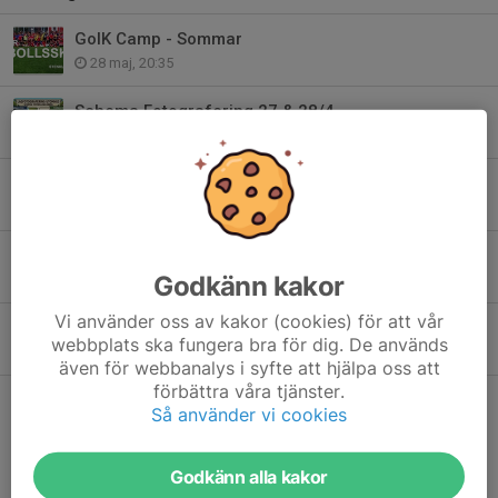
GoIK Camp - Sommar
28 maj, 20:35
Schema Fotografering 27 & 28/4
27 apr, 10:09
Fotbollsleken 2026 födda 2021
23 apr, 15:46
Actic Vattenpalatset bjuder på gratis
Godkänn kakor
30 mar, 19:57
Vi använder oss av kakor (cookies) för att vår
Lerumsloppet 25 April 2026
webbplats ska fungera bra för dig. De används
30 mar, 19:52
även för webbanalys i syfte att hjälpa oss att
förbättra våra tjänster.
Så använder vi cookies
Kommande matcher
Mån 10/8
U17
–
Hisingsbacka FC Vit
Godkänn alla kakor
00:00
Stenkullens IP 2 KG