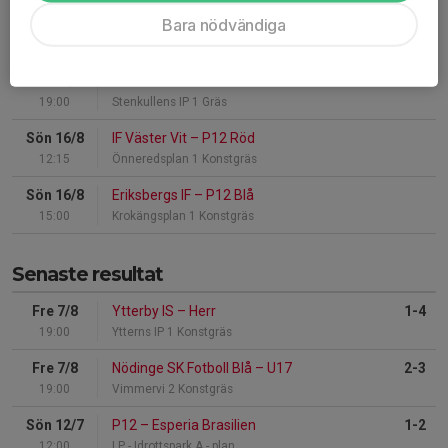
Bara nödvändiga
Ons 12/8
SG Ruddalen IF
–
C-laget
18:30
Sikvallen 1 Gräs
Fre 14/8
Herr
–
Partille IF FK
19:00
Stenkullens IP 1 Gräs
Sön 16/8
IF Väster Vit
–
P12 Röd
12:15
Önneredsplan 1 Konstgräs
Sön 16/8
Eriksbergs IF
–
P12 Blå
15:00
Krokängsplan 1 Konstgräs
Senaste resultat
Fre 7/8
Ytterby IS
–
Herr
1-4
19:00
Ytterns IP 1 Konstgräs
Fre 7/8
Nödinge SK Fotboll Blå
–
U17
2-3
19:00
Vimmervi 2 Konstgräs
Sön 12/7
P12
–
Esperia Brasilien
1-2
12:00
LP - Idrottspark A - plan