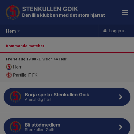
STENKULLEN GOIK
Den lilla klubben med det stora hjärtat
Logga in
Hem
Kommande matcher
Fre 14 aug 19:00
- Division 4A Herr
Herr
Partille IF FK
Börja spela i Stenkullen Goik
Anmäl dig här!
Bli stödmedlem
Stenkullen GoIK