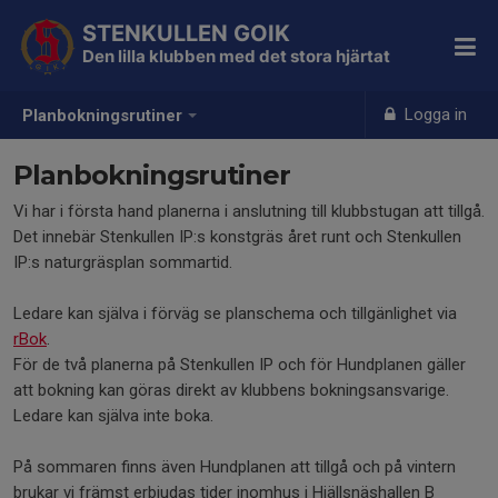
STENKULLEN GOIK
Den lilla klubben med det stora hjärtat
Logga in
Planbokningsrutiner
Planbokningsrutiner
Vi har i första hand planerna i anslutning till klubbstugan att tillgå.
Det innebär Stenkullen IP:s konstgräs året runt och Stenkullen
IP:s naturgräsplan sommartid.
Ledare kan själva i förväg se planschema och tillgänlighet via
rBok
.
För de två planerna på Stenkullen IP och för Hundplanen gäller
att bokning kan göras direkt av klubbens bokningsansvarige.
Ledare kan själva inte boka.
På sommaren finns även Hundplanen att tillgå och på vintern
brukar vi främst erbjudas tider inomhus i Hjällsnäshallen B