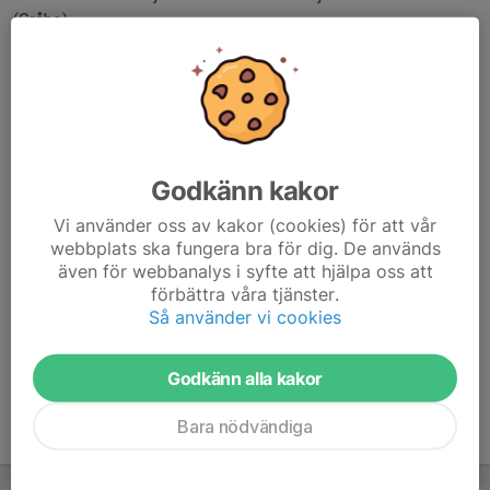
(Gråbo).
Om ni vintertid vill träna inomhus i hall måste en
bokningsförfrågan göras av klubbens bokningsansvarig till
kommunen då varken ledare eller bokningsansvarig på egen
hand kan göra bokningen.
Om ni inte tänker använda er träningstid måste detta
Godkänn kakor
meddelas bokningsansvarige på kansliet, så att vi kan
avboka.
Vi använder oss av kakor (cookies) för att vår
webbplats ska fungera bra för dig. De används
även för webbanalys i syfte att hjälpa oss att
Kommuen/LMA avgör om planer är i spelbart skick. Om gräsplan
förbättra våra tjänster.
är avstängd på sommaren och match blir drabbad spelas den på
Så använder vi cookies
konstgräs och eventuella träningar kan då utgå. Kolla status på
plan vintertid via LMA:s hemisda här:
LMA:s hemsida
Godkänn alla kakor
Bara nödvändiga