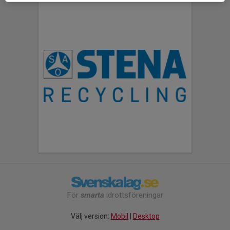
För
smarta
idrottsföreningar
Välj version:
Mobil
|
Desktop