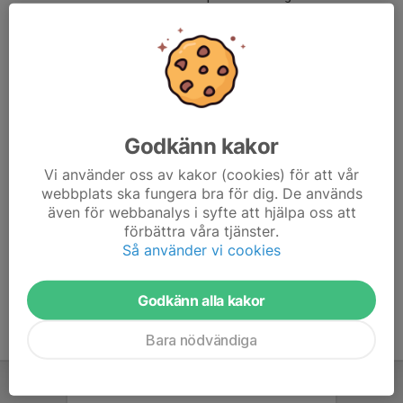
man går en domarutbildning. Varför? Jo, för att som spelare i
Stenkullen Goik ska man kunna regelverket för att spela fotboll
samt att få en förståelse för domarens roll i matchsituationer.
Denna utbildning kommer som en kallelse till de lag som ska gå
den.
Godkänn kakor
Vi använder oss av kakor (cookies) för att vår
Ledarutbildning
webbplats ska fungera bra för dig. De används
även för webbanalys i syfte att hjälpa oss att
förbättra våra tjänster.
Domarutbildning
Så använder vi cookies
Godkänn alla kakor
Bara nödvändiga