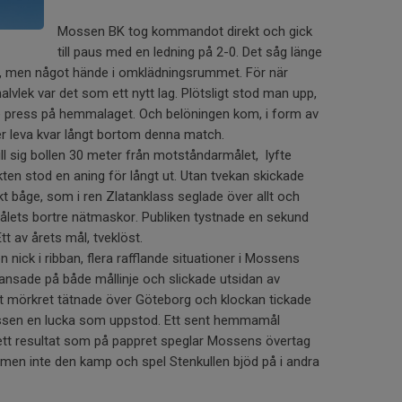
Mossen BK tog kommandot direkt och gick
till paus med en ledning på 2-0. Det såg länge
a, men något hände i omklädningsrummet. För när
halvlek var det som ett nytt lag. Plötsligt stod man upp,
te press på hemmalaget. Och belöningen kom, i form av
 leva kvar långt bortom denna match.
ll sig bollen 30 meter från motståndarmålet, lyfte
ten stod en aning för långt ut. Utan tvekan skickade
kt båge, som i ren Zlatanklass seglade över allt och
 målets bortre nätmaskor. Publiken tystnade en sekund
tt av årets mål, tveklöst.
n nick i ribban, flera rafflande situationer i Mossens
ansade på både mållinje och slickade utsidan av
tt mörkret tätnade över Göteborg och klockan tickade
Mossen en lucka som uppstod. Ett sent hemmamål
 ett resultat som på pappret speglar Mossens övertag
, men inte den kamp och spel Stenkullen bjöd på i andra