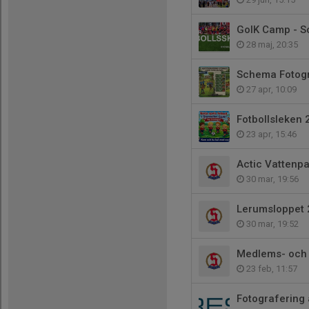
GoIK Camp - 
28 maj, 20:35
Schema Fotogr
27 apr, 10:09
Fotbollsleken
23 apr, 15:46
Actic Vattenpa
30 mar, 19:56
Lerumsloppet 
30 mar, 19:52
Medlems- och 
23 feb, 11:57
Fotografering a