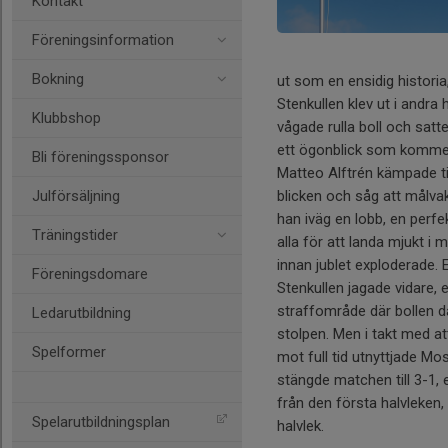
Kontakt
Föreningsinformation
Bokning
ut som en ensidig histori
Stenkullen klev ut i andra 
Klubbshop
vågade rulla boll och sat
ett ögonblick som kommer
Bli föreningssponsor
Matteo Alftrén kämpade ti
Julförsäljning
blicken och såg att målvak
han iväg en lobb, en perfe
Träningstider
alla för att landa mjukt i
innan jublet exploderade. E
Föreningsdomare
Stenkullen jagade vidare, e
straffområde där bollen d
Ledarutbildning
stolpen. Men i takt med a
Spelformer
mot full tid utnyttjade 
stängde matchen till 3-1,
från den första halvleken
Spelarutbildningsplan
halvlek.