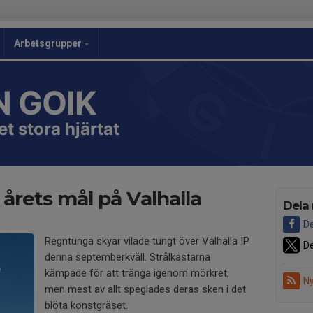
Arbetsgrupper
 GOIK
t stora hjärtat
 årets mål på Valhalla
Dela
De
Regntunga skyar vilade tungt över Valhalla IP
De
denna septemberkväll. Strålkastarna
kämpade för att tränga igenom mörkret,
Ny
men mest av allt speglades deras sken i det
blöta konstgräset.