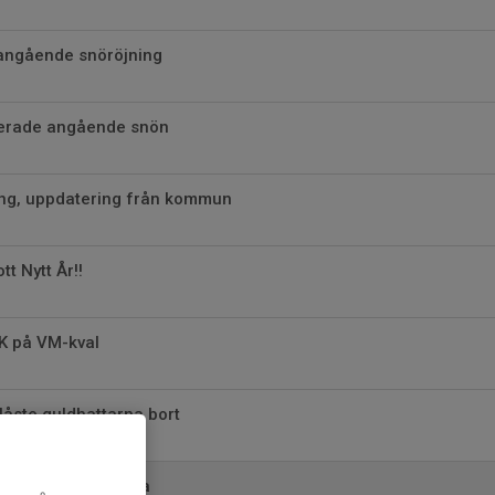
angående snöröjning
terade angående snön
ing, uppdatering från kommun
t Nytt År!!
K på VM-kval
låste guldhattarna bort
rets mål på Valhalla