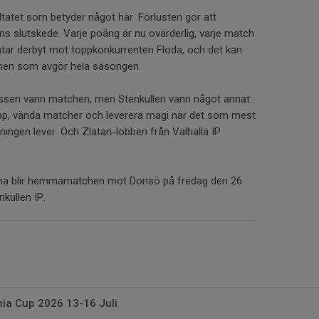
ltatet som betyder något här. Förlusten gör att
ens slutskede. Varje poäng är nu ovärderlig, varje match
äntar derbyt mot toppkonkurrenten Floda, och det kan
chen som avgör hela säsongen.
ossen vann matchen, men Stenkullen vann något annat:
upp, vända matcher och leverera magi när det som mest
ningen lever. Och Zlatan-lobben från Valhalla IP
rna blir hemmamatchen mot Donsö på fredag den 26
kullen IP.
hia Cup 2026 13-16 Juli