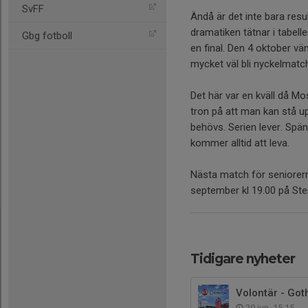
SvFF
Ändå är det inte bara resu
dramatiken tätnar i tabell
Gbg fotboll
en final. Den 4 oktober v
mycket väl bli nyckelmat
Det här var en kväll då M
tron på att man kan stå 
behövs. Serien lever. Spän
kommer alltid att leva.
Nästa match för seniore
september kl 19.00 på Sten
Tidigare nyheter
Volontär - Got
29 jun, 15:15