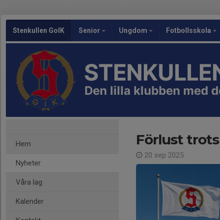
Stenkullen GoIK
Senior
Ungdom
Fotbollsskola
STENKULLEN
Den lilla klubben med de
Förlust trots
Hem
20 sep 2025
Nyheter
Våra lag
Kalender