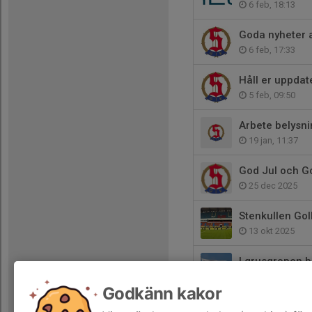
6 feb, 18:13
Goda nyheter 
6 feb, 17:33
Håll er uppda
5 feb, 09:50
Arbete belysn
19 jan, 11:37
God Jul och Got
25 dec 2025
Stenkullen GoI
13 okt 2025
I grusgropen b
5 okt 2025
Godkänn kakor
Förlust trots å