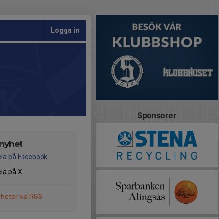
Logga in
Sponsorer
 nyhet
la på Facebook
la på X
heter via RSS